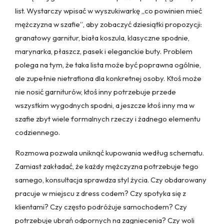
list. Wystarczy wpisać w wyszukiwarkę „co powinien mieć
mężczyzna w szafie”, aby zobaczyć dziesiątki propozycji:
granatowy garnitur, biała koszula, klasyczne spodnie,
marynarka, płaszcz, pasek i eleganckie buty. Problem
polega na tym, że taka lista może być poprawna ogólnie,
ale zupełnie nietrafiona dla konkretnej osoby. Ktoś może
nie nosić garniturów, ktoś inny potrzebuje przede
wszystkim wygodnych spodni, a jeszcze ktoś inny ma w
szafie zbyt wiele formalnych rzeczy i żadnego elementu
codziennego.
Rozmowa pozwala uniknąć kupowania według schematu.
Zamiast zakładać, że każdy mężczyzna potrzebuje tego
samego, konsultacja sprawdza styl życia. Czy obdarowany
pracuje w miejscu z dress codem? Czy spotyka się z
klientami? Czy często podróżuje samochodem? Czy
potrzebuje ubrań odpornych na zagniecenia? Czy woli