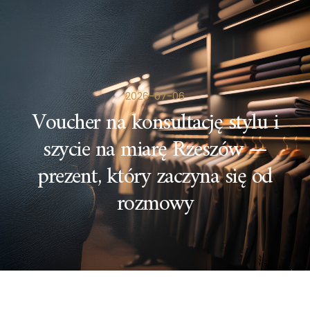
2026-07-06
Voucher na konsultację stylu i
szycie na miarę Rzeszów —
prezent, który zaczyna się od
rozmowy