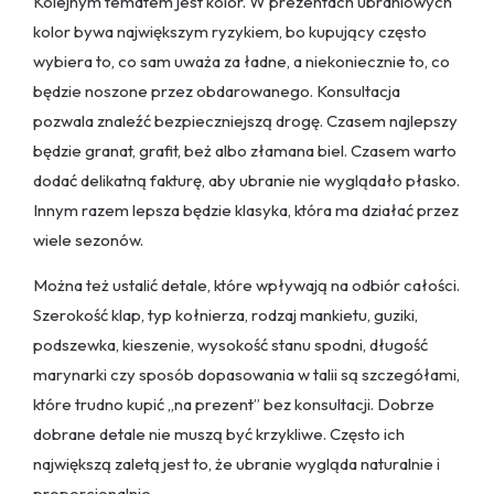
Kolejnym tematem jest kolor. W prezentach ubraniowych
kolor bywa największym ryzykiem, bo kupujący często
wybiera to, co sam uważa za ładne, a niekoniecznie to, co
będzie noszone przez obdarowanego. Konsultacja
pozwala znaleźć bezpieczniejszą drogę. Czasem najlepszy
będzie granat, grafit, beż albo złamana biel. Czasem warto
dodać delikatną fakturę, aby ubranie nie wyglądało płasko.
Innym razem lepsza będzie klasyka, która ma działać przez
wiele sezonów.
Można też ustalić detale, które wpływają na odbiór całości.
Szerokość klap, typ kołnierza, rodzaj mankietu, guziki,
podszewka, kieszenie, wysokość stanu spodni, długość
marynarki czy sposób dopasowania w talii są szczegółami,
które trudno kupić „na prezent” bez konsultacji. Dobrze
dobrane detale nie muszą być krzykliwe. Często ich
największą zaletą jest to, że ubranie wygląda naturalnie i
proporcjonalnie.