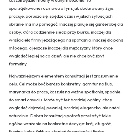
koszuli będzie modny w danym sezonie. To
uporządkowana rozmowa o tym, jak obdarowany żyje,
pracuje, porusza się, spędza czas i w jakich sytuacjach
ubranie ma mu pomagać. Inaczej planuje się garderobę dla
osoby, która codziennie siedzi przy biurku, inaczej dla
właściciela firmy jeżdżącego na spotkania, inaczej dla pana
młodego, a jeszcze inaczej dla mężczyzny, który chce
wyglądać lepiej na co dzień, ale nie chce być zbyt
formalny.
Najważniejszym elementem konsultacji jest zrozumienie
celu. Cel może być bardzo konkretny: garnitur na ślub,
marynarka do pracy, koszula na ważne spotkania, spodnie
do smart casualu. Może być też bardziej ogólny: chcę
wyglądać dojrzalej, pewniej, bardziej elegancko, ale nadal
naturalnie. Dobra konsultacja potrafi przełożyć takie
ogólne wrażenie na konkretne decyzje: krój, długość,
tkaninę, kolor, fakturę, stopień formalności i liczbę