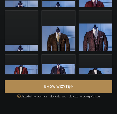
GARNITURY NA MIARĘ
MARYNARKI NA MIARĘ
KLASYKA
KAMIZELKI
DETALE I DOPASOWANIE
BIZNES
ŚLUBNE
SMOKING
UMÓW WIZYTĘ
Bezpłatny pomiar i doradztwo • dojazd w całej Polsce