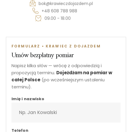
bok@krawieczdojazdem.pl
+48 608 788 988
09.00 - 18.00
FORMULARZ • KRAWIEC Z DOJAZDEM
Umów bezpłatny pomiar
Napisz kilka słów — wrócę z odpowiedzią i
propozycją terminu.
Dojeżdżam na pomiar w
całej Polsce
(po wcześniejszym ustaleniu
terminu).
krawiec z dojazdem • szycie na miarę • garnitur na miarę •
Imię i nazwisko
Telefon