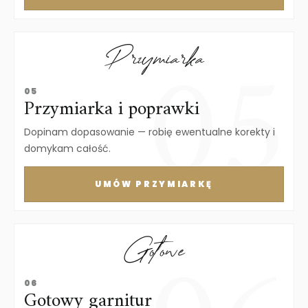
Przymiarka
05
Przymiarka i poprawki
Dopinam dopasowanie — robię ewentualne korekty i
domykam całość.
UMÓW PRZYMIARKĘ
Gotowe
06
Gotowy garnitur