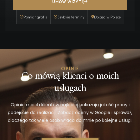
UMÓW WIZYTĘ
Pomiar gratis
Szybkie terminy
Dojazd w Polsce
OPINIE
Co mówią klienci o moich
usługach
Opinie moich klientów najlepiej pokazują jakość pracy i
podejście do realizacji. Zobacz oceny w Google i sprawdź,
dlaczego tak wiele osób wraca do mnie po kolejne usługi.