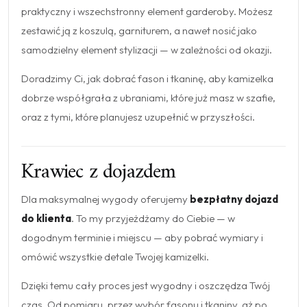
praktyczny i wszechstronny element garderoby. Możesz
zestawić ją z koszulą, garniturem, a nawet nosić jako
samodzielny element stylizacji — w zależności od okazji.
Doradzimy Ci, jak dobrać fason i tkaninę, aby kamizelka
dobrze współgrała z ubraniami, które już masz w szafie,
oraz z tymi, które planujesz uzupełnić w przyszłości.
Krawiec z dojazdem
Dla maksymalnej wygody oferujemy
bezpłatny dojazd
do klienta
. To my przyjeżdżamy do Ciebie — w
dogodnym terminie i miejscu — aby pobrać wymiary i
omówić wszystkie detale Twojej kamizelki.
Dzięki temu cały proces jest wygodny i oszczędza Twój
czas. Od pomiaru, przez wybór fasonu i tkaniny, aż po