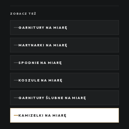
ZOBACZ TEŻ
GARNITURY NA MIARĘ
MARYNARKI NA MIARĘ
SPODNIE NA MIARĘ
KOSZULE NA MIARĘ
GARNITURY ŚLUBNE NA MIARĘ
KAMIZELKI NA MIARĘ
kamizelki na miarę • kamizelka szyta na miarę • kamizelka