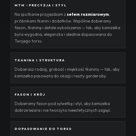
MTM • PRECYZJA I STYL
Na spotkanie przyjeżdżam z
setem rozmiarowym
,
próbnikami tkanin i dodatków. Wspólnie dobieramy
fason, tkaninę i detale wykończenia — tak, aby kamizelka
była wygodna, elegancka i idealnie dopasowana do
Twojego torsu.
TKANINA I STRUKTURA
Dobierasz rodzaj, grubość i miękkość tkaniny — tak, aby
kamizelka pasowała do okazji i reszty garderoby.
FASON I KRÓJ
Dobieramy fason pod sylwetkę i styl, aby kamizelka
dobrze leżała i nie tworzyła nieestetycznych zagięć.
DOPASOWANIE DO TORSU