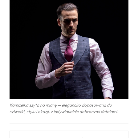
Kamizelka szyta na miarę — elegancko dopasowana do
sylwetki, stylu i okazji, z indywidualnie dobranymi detalami.