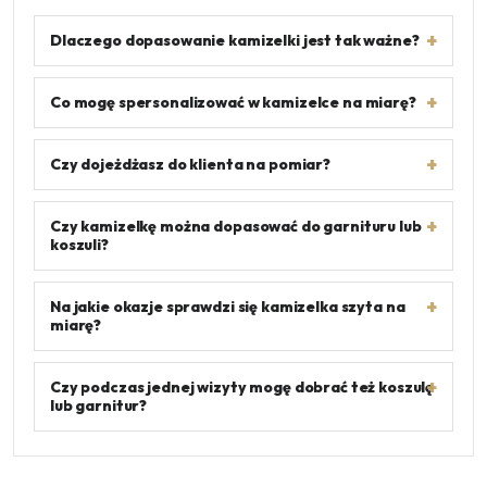
Dlaczego dopasowanie kamizelki jest tak ważne?
Co mogę spersonalizować w kamizelce na miarę?
Czy dojeżdżasz do klienta na pomiar?
Czy kamizelkę można dopasować do garnituru lub
koszuli?
Na jakie okazje sprawdzi się kamizelka szyta na
miarę?
Czy podczas jednej wizyty mogę dobrać też koszulę
lub garnitur?