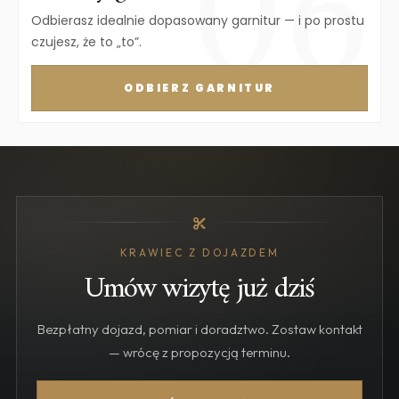
Odbierasz idealnie dopasowany garnitur — i po prostu
czujesz, że to „to”.
ODBIERZ GARNITUR
KRAWIEC Z DOJAZDEM
Umów wizytę
już dziś
Bezpłatny dojazd, pomiar i doradztwo. Zostaw kontakt
— wrócę z propozycją terminu.