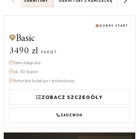
GARNITURY
GARNITURY Z KAMIZELKĄ
MARYN
DOBRY START
Basic
3490 zł
PAKIET
Semi-bespoke
ok. 30 tkanin
Autorska kolekcja + poliwiskoza
ZOBACZ SZCZEGÓŁY
ZADZWOŃ