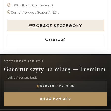
5000+ tkanin (zamówienia)
Carnet / Drago / Scabal / H&S...
ZOBACZ SZCZEGÓŁY
ZADZWOŃ
SZCZEGÓŁY PAKIETU
Garnitur szyty na miarę — Premium
• zakres i personalizacja
WYBRANO: PREMIUM
UMÓW POMIAR