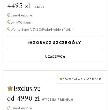
4495 zł
PAKIET
Semi-bespoke
ok. 400 tkanin
Wełna Super’s (VBC/Reda/Huddersfield...)
ZOBACZ SZCZEGÓŁY
ZADZWOŃ
NAJWYŻSZY STANDARD
Exclusive
od 4990 zł
WYCENA PREMIUM
Semi-bespoke