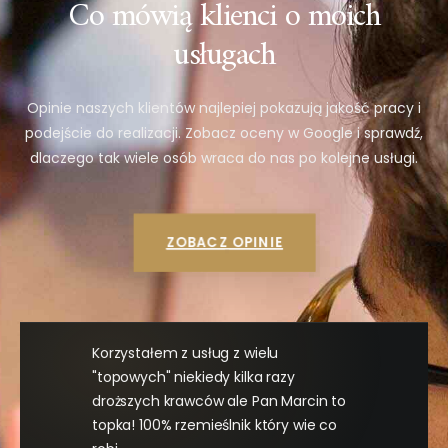
Co mówią klienci o moich
usługach
Opinie naszych klientów najlepiej pokazują jakość pracy i
podejście do realizacji. Zobacz oceny w Google i sprawdź,
dlaczego tak wiele osób wraca do nas po kolejne usługi.
ZOBACZ OPINIE
Korzystałem z usług z wielu
"topowych" niekiedy kilka razy
droższych krawców ale Pan Marcin to
topka! 100% rzemieślnik który wie co