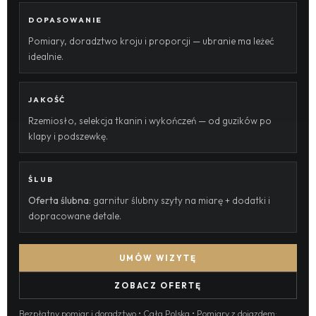
DOPASOWANIE
Pomiary, doradztwo kroju i proporcji — ubranie ma leżeć
idealnie.
JAKOŚĆ
Rzemiosło, selekcja tkanin i wykończeń — od guzików po
klapy i podszewkę.
ŚLUB
Oferta ślubna
: garnitur ślubny szyty na miarę + dodatki i
dopracowane detale.
UMÓW WIZYTĘ
ZOBACZ OFERTĘ
Bezpłatny pomiar i doradztwo • Cała Polska • Pomiary z dojazdem: