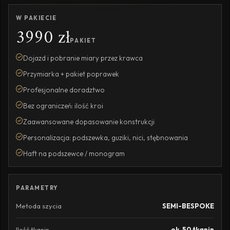
W PAKIECIE
3990 zł
PAKIET
Dojazd i pobranie miary przez krawca
Przymiarka + pakiet poprawek
Profesjonalne doradztwo
Bez ograniczeń: ilość kroi
Zaawansowane dopasowanie konstrukcji
Personalizacja: podszewka, guziki, nici, stębnowania
Haft na podszewce / monogram
PARAMETRY
Metoda szycia
SEMI-BESPOKE
Ilość tkanin
ok. 50 tkanin