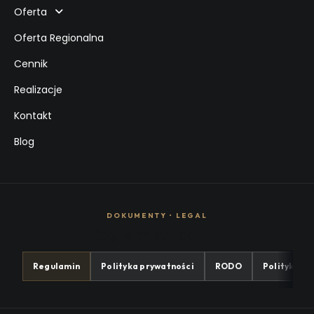
Oferta
Oferta Regionalna
Cennik
Realizacje
Kontakt
Blog
DOKUMENTY • LEGAL
Regulaminy i polityki
Regulamin
Polityka prywatności
RODO
Polityka co