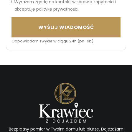
Wyrażam zgodę na kontakt w sprawie zapytania i
akceptuję politykę prywatności.
WYŚLIJ WIADOMOŚĆ
Odpowiadam zwykle w ciągu 24h (pn–sb).
Bezpłatny pomiar w Twoim domu lub biurze. Dojeżdżam