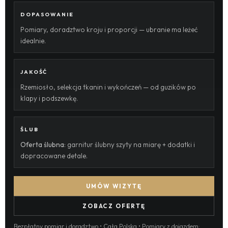
DOPASOWANIE
Pomiary, doradztwo kroju i proporcji — ubranie ma leżeć
idealnie.
JAKOŚĆ
Rzemiosło, selekcja tkanin i wykończeń — od guzików po
klapy i podszewkę.
ŚLUB
Oferta ślubna
: garnitur ślubny szyty na miarę + dodatki i
dopracowane detale.
UMÓW WIZYTĘ
ZOBACZ OFERTĘ
Bezpłatny pomiar i doradztwo • Cała Polska • Pomiary z dojazdem: