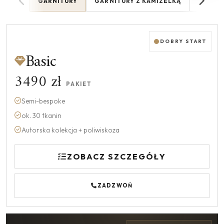
GARNITURY
GARNITURY Z KAMIZELKĄ
MARYN
DOBRY START
Basic
3490 zł
PAKIET
Semi-bespoke
ok. 30 tkanin
Autorska kolekcja + poliwiskoza
ZOBACZ SZCZEGÓŁY
ZADZWOŃ