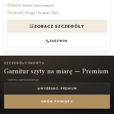
5000+ tkanin (zamówienia)
Carnet / Drago / Scabal / H&S...
ZOBACZ SZCZEGÓŁY
ZADZWOŃ
SZCZEGÓŁY PAKIETU
Garnitur szyty na miarę — Premium
• zakres i personalizacja
WYBRANO: PREMIUM
UMÓW POMIAR