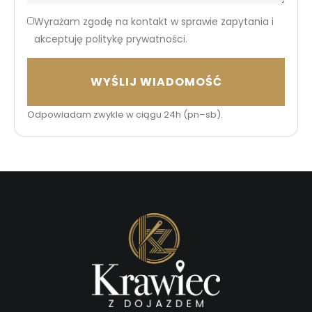
Wyrażam zgodę na kontakt w sprawie zapytania i
akceptuję politykę prywatności.
WYŚLIJ WIADOMOŚĆ
Odpowiadam zwykle w ciągu 24h (pn–sb).