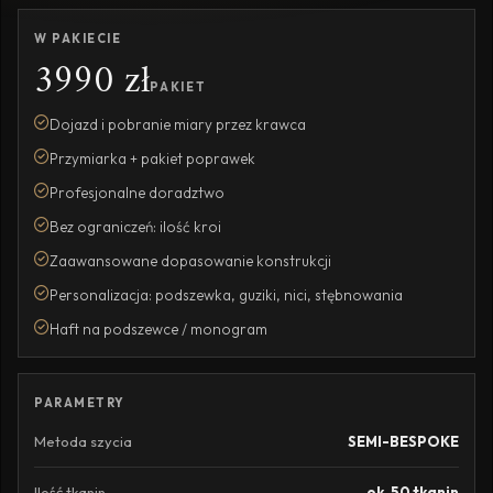
W PAKIECIE
3990 zł
PAKIET
Dojazd i pobranie miary przez krawca
Przymiarka + pakiet poprawek
Profesjonalne doradztwo
Bez ograniczeń: ilość kroi
Zaawansowane dopasowanie konstrukcji
Personalizacja: podszewka, guziki, nici, stębnowania
Haft na podszewce / monogram
PARAMETRY
Metoda szycia
SEMI-BESPOKE
Ilość tkanin
ok. 50 tkanin