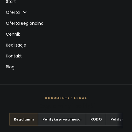
Start
Oferta
Oferta Regionalna
Cennik
Realizacje
Kontakt
Blog
DOKUMENTY • LEGAL
Regulaminy i polityki
Regulamin
Polityka prywatności
RODO
Polityka co