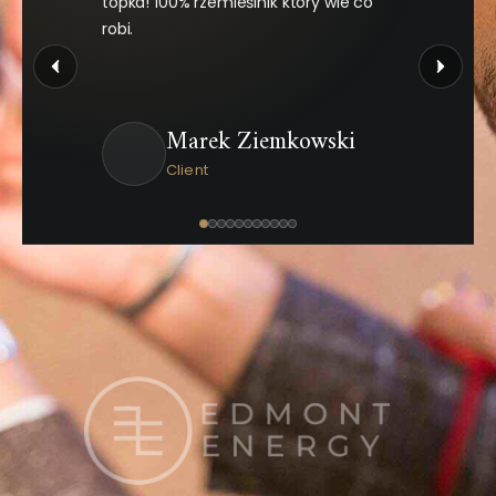
topka! 100% rzemieślnik który wie co
robi.
Marek Ziemkowski
Client