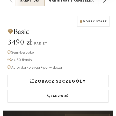
GARNITURY
GARNITURY Z KAMIZELKĄ
MARYN
DOBRY START
Basic
3490 zł
PAKIET
Semi-bespoke
ok. 30 tkanin
Autorska kolekcja + poliwiskoza
ZOBACZ SZCZEGÓŁY
ZADZWOŃ