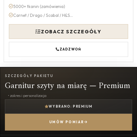
5000+ tkanin (zamówienia)
Carnet / Drago / Scabal / H&S...
ZOBACZ SZCZEGÓŁY
ZADZWOŃ
SZCZEGÓŁY PAKIETU
Garnitur szyty na miarę — Premium
• zakres i personalizacja
WYBRANO: PREMIUM
UMÓW POMIAR