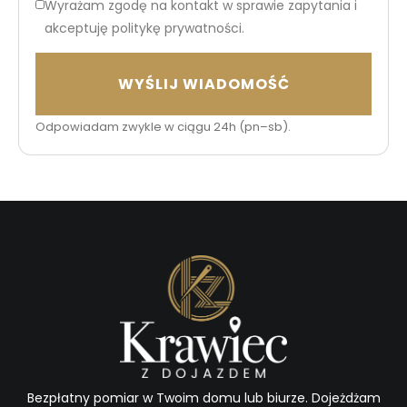
Wyrażam zgodę na kontakt w sprawie zapytania i
akceptuję politykę prywatności.
WYŚLIJ WIADOMOŚĆ
Odpowiadam zwykle w ciągu 24h (pn–sb).
Bezpłatny pomiar w Twoim domu lub biurze. Dojeżdżam