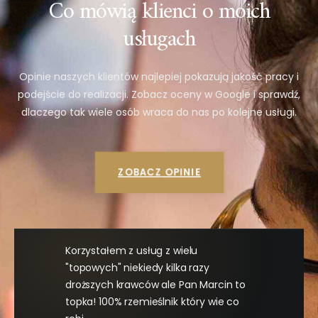
Co mówią klienci o moich
usługach
Opinie naszych klientów najlepiej pokazują jakość pracy i
podejście do realizacji. Zobacz oceny w Google i sprawdź,
dlaczego tak wiele osób wraca do nas po kolejne usługi.
ZOBACZ OPINIE
Korzystałem z usług z wielu
"topowych" niekiedy kilka razy
droższych krawców ale Pan Marcin to
topka! 100% rzemieślnik który wie co