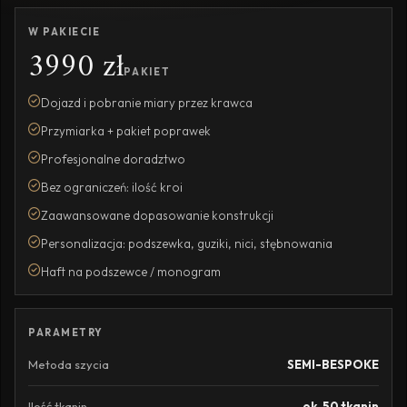
W PAKIECIE
3990 zł
PAKIET
Dojazd i pobranie miary przez krawca
Przymiarka + pakiet poprawek
Profesjonalne doradztwo
Bez ograniczeń: ilość kroi
Zaawansowane dopasowanie konstrukcji
Personalizacja: podszewka, guziki, nici, stębnowania
Haft na podszewce / monogram
PARAMETRY
Metoda szycia
SEMI-BESPOKE
Ilość tkanin
ok. 50 tkanin