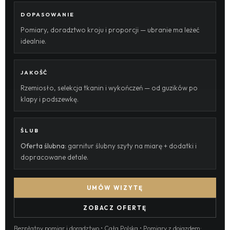
DOPASOWANIE
Pomiary, doradztwo kroju i proporcji — ubranie ma leżeć
idealnie.
JAKOŚĆ
Rzemiosło, selekcja tkanin i wykończeń — od guzików po
klapy i podszewkę.
ŚLUB
Oferta ślubna
: garnitur ślubny szyty na miarę + dodatki i
dopracowane detale.
UMÓW WIZYTĘ
ZOBACZ OFERTĘ
Bezpłatny pomiar i doradztwo • Cała Polska • Pomiary z dojazdem: