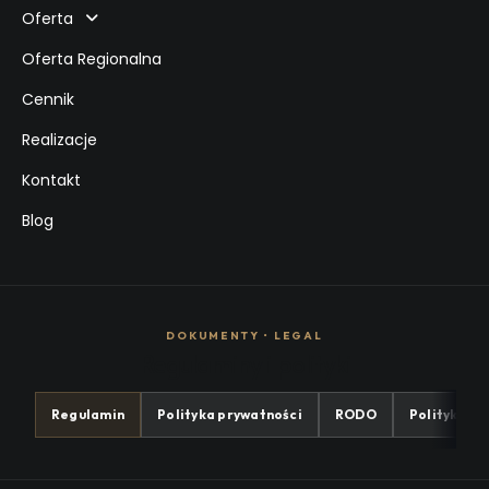
Oferta
Oferta Regionalna
Cennik
Realizacje
Kontakt
Blog
DOKUMENTY • LEGAL
Regulaminy i polityki
Regulamin
Polityka prywatności
RODO
Polityka co