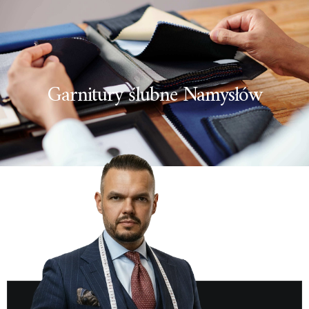
Garnitury ślubne Namysłów