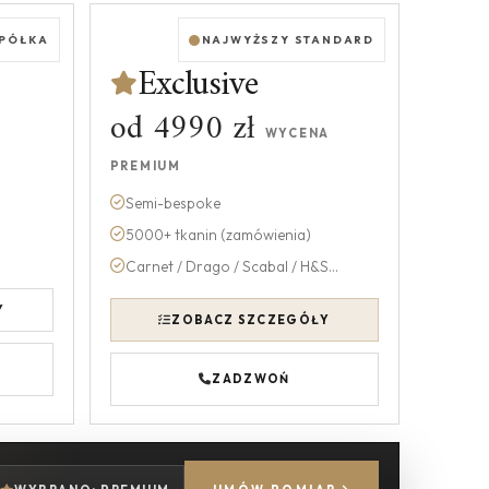
 PÓŁKA
NAJWYŻSZY STANDARD
Exclusive
od 4990 zł
WYCENA
PREMIUM
Semi-bespoke
5000+ tkanin (zamówienia)
Carnet / Drago / Scabal / H&S...
Y
ZOBACZ SZCZEGÓŁY
ZADZWOŃ