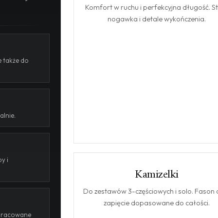
Komfort w ruchu i perfekcyjna długość. S
nogawka i detale wykończenia.
 także do
alnie.
y i
Kamizelki
KAMIZELKI
Do zestawów 3-częściowych i solo. Fason 
zapięcie dopasowane do całości.
dopracowane