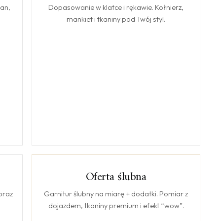
tan,
Dopasowanie w klatce i rękawie. Kołnierz,
mankiet i tkaniny pod Twój styl.
Oferta ślubna
ŚLUB
oraz
Garnitur ślubny na miarę + dodatki. Pomiar z
dojazdem, tkaniny premium i efekt “wow”.