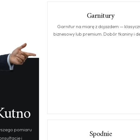
Garnitury
GARNITURY
Garnitur na miarę z dojazdem — klasyczn
biznesowy lub premium. Dobór tkaniny i det
Kutno
rwszego pomiaru
Spodnie
SPODNIE
onsultacje i