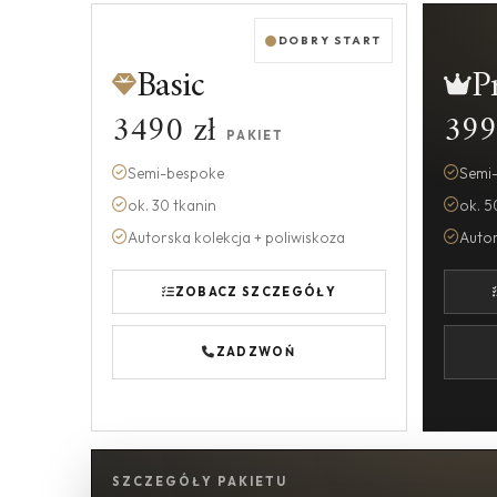
DOBRY START
Basic
P
3490 zł
399
PAKIET
Semi-bespoke
Semi
ok. 30 tkanin
ok. 5
Autorska kolekcja + poliwiskoza
Autor
ZOBACZ SZCZEGÓŁY
ZADZWOŃ
SZCZEGÓŁY PAKIETU