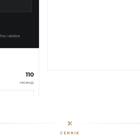
no i okolice
110
recenzji
CENNIK