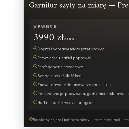
Garnitur szyty na miarę — P
W PAKIECIE
3990 zł
PAKIET
Dojazd i pobranie miary przez krawca
Przymiarka + pakiet poprawek
Profesjonalne doradztwo
Bez ograniczeń: ilość kroi
Zaawansowane dopasowanie konstrukcji
Personalizacja: podszewka, guziki, nici, stębnowani
Haft na podszewce / monogram
Bezpłatny dojazd i pobranie miary — termin realizacji usta