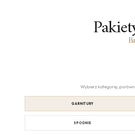
Pakiet
Ba
Wybierz kategorię, porównaj
GARNITURY
SPODNIE