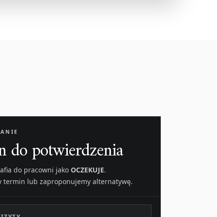
ANIE
n do potwierdzenia
rafia do pracowni jako
OCZEKUJE
.
y termin lub zaproponujemy alternatywę.
IZYTY