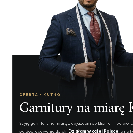
OFERTA • KUTNO
Garnitury na miarę 
Szyję garnitury na miarę z dojazdem do klienta — od pie
po dopracowanie detali.
Działam w całej Polsce
, a na k