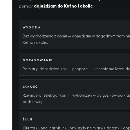
pomiar
dojeżdżam do Kutno i okolic
.
WYGODA
Bez wychodzenia z domu — dojeżdżam w dogodnym terminie
Kutno i okolic.
DOPASOWANIE
Pomiary, doradztwo kroju i proporcji — ubranie ma leżeć ide
JAKOŚĆ
Rzemiosło, selekcja tkanin i wykończeń — od guzików po klap
podszewkę.
ŚLUB
Oferta ślubna
: garnitur ślubny szyty na miarę + dodatki i 