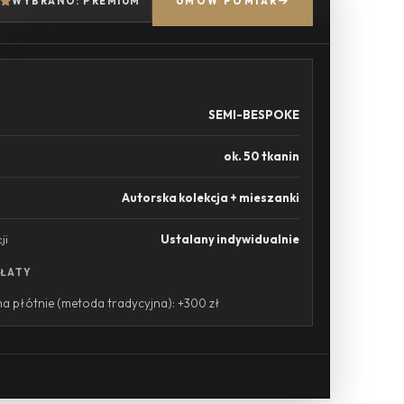
WYBRANO: PREMIUM
UMÓW POMIAR
SEMI-BESPOKE
ok. 50 tkanin
Autorska kolekcja + mieszanki
ji
Ustalany indywidualnie
PŁATY
a płótnie (metoda tradycyjna): +300 zł