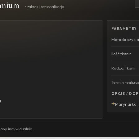
remium
• zakres i personalizacja
PARAMETRY
Metoda szycia
Ilość tkanin
Rodzaj tkanin
Termin realizac
OPCJE / DO
a
Marynarka n
lany indywidualnie.