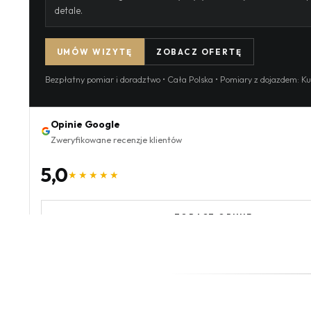
detale.
UMÓW WIZYTĘ
ZOBACZ OFERTĘ
Bezpłatny pomiar i doradztwo • Cała Polska • Pomiary z dojazdem: Kut
Opinie Google
Zweryfikowane recenzje klientów
5,0
★★★★★
ZOBACZ OPINIE