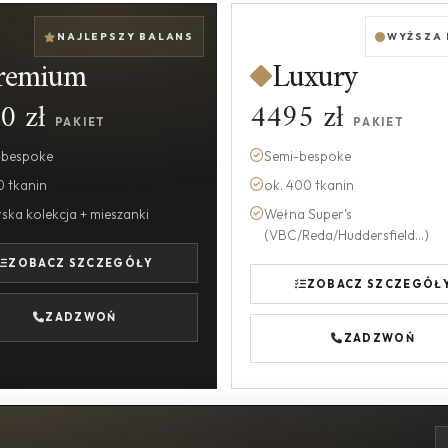
NAJLEPSZY BALANS
WYŻSZA
remium
Luxury
0 zł
4495 zł
PAKIET
PAKIET
-bespoke
Semi-bespoke
0 tkanin
ok. 400 tkanin
ska kolekcja + mieszanki
Wełna Super’s
(VBC/Reda/Huddersfield...)
ZOBACZ SZCZEGÓŁY
ZOBACZ SZCZEGÓŁ
ZADZWOŃ
ZADZWOŃ