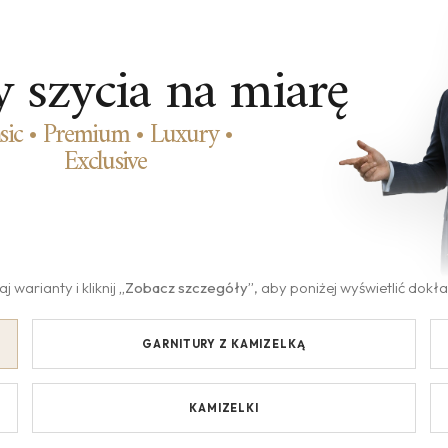
y szycia na miarę
sic • Premium • Luxury •
Exclusive
 warianty i kliknij
„Zobacz szczegóły”
, aby poniżej wyświetlić dok
GARNITURY Z KAMIZELKĄ
KAMIZELKI