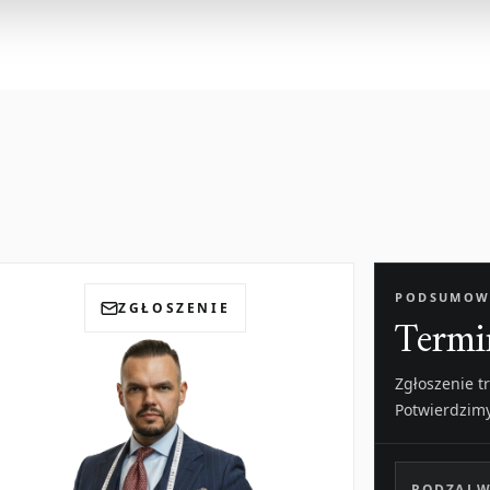
PODSUMOW
ZGŁOSZENIE
Termi
Zgłoszenie t
Potwierdzim
RODZAJ W