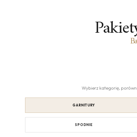
Pakiet
Ba
Wybierz kategorię, porównaj
GARNITURY
SPODNIE