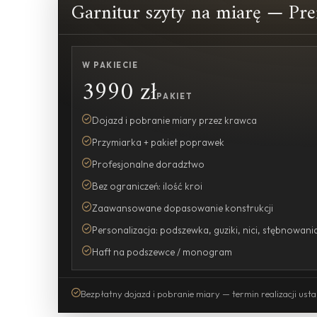
Garnitur szyty na miarę — P
W PAKIECIE
3990 zł
PAKIET
Dojazd i pobranie miary przez krawca
Przymiarka + pakiet poprawek
Profesjonalne doradztwo
Bez ograniczeń: ilość kroi
Zaawansowane dopasowanie konstrukcji
Personalizacja: podszewka, guziki, nici, stębnowani
Haft na podszewce / monogram
Bezpłatny dojazd i pobranie miary — termin realizacji usta