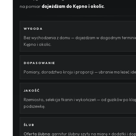
na pomiar
dojeżdżam do Kępno i okolic
.
WYGODA
Bez wychodzenia z domu — dojeżdżam w dogodnym terminie
Kępno i okolic.
DOPASOWANIE
Pomiary, doradztwo kroju i proporcji — ubranie ma leżeć ide
JAKOŚĆ
Rzemiosło, selekcja tkanin i wykończeń — od guzików po klap
podszewkę.
ŚLUB
Oferta ślubna
: garnitur ślubny szyty na miarę + dodatki i 