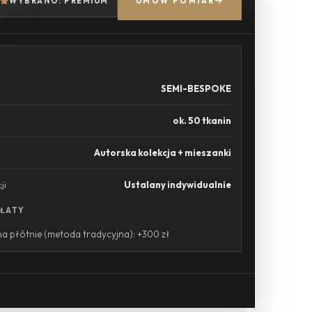
WYBRANO: PREMIUM
UMÓW POMIAR
SEMI-BESPOKE
ok. 50 tkanin
Autorska kolekcja + mieszanki
ji
Ustalany indywidualnie
PŁATY
a płótnie (metoda tradycyjna): +300 zł