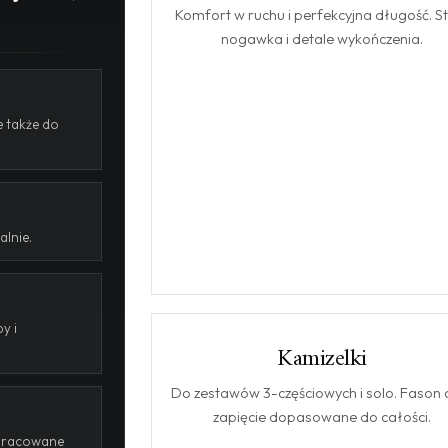
Komfort w ruchu i perfekcyjna długość. S
nogawka i detale wykończenia.
 także do
alnie.
y i
Kamizelki
KAMIZELKI
Do zestawów 3-częściowych i solo. Fason 
zapięcie dopasowane do całości.
dopracowane