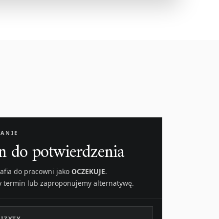
ANIE
n do potwierdzenia
rafia do pracowni jako
OCZEKUJE
.
y termin lub zaproponujemy alternatywę.
IZYTY