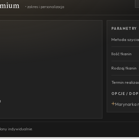
remium
• zakres i personalizacja
PARAMETRY
Metoda szycia
Ilość tkanin
Rodzaj tkanin
Termin realizac
OPCJE / DO
a
Marynarka n
lany indywidualnie.