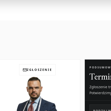
PODSUMOW
ZGŁOSZENIE
Termi
Zgłoszenie t
Potwierdzim
RODZAJ W