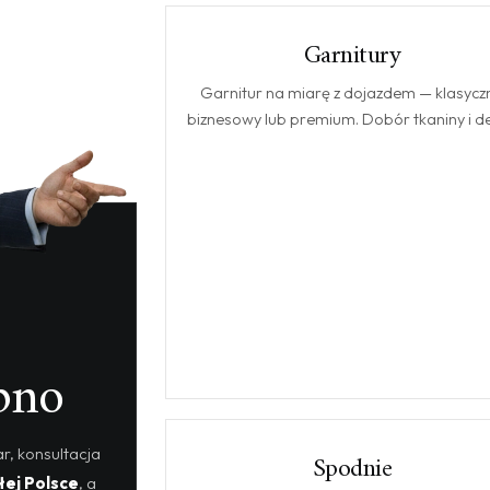
Garnitury
GARNITURY
Garnitur na miarę z dojazdem — klasyczn
biznesowy lub premium. Dobór tkaniny i det
pno
r, konsultacja
Spodnie
SPODNIE
łej Polsce
, a