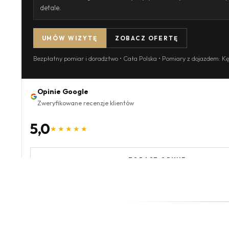
detale.
UMÓW WIZYTĘ
ZOBACZ OFERTĘ
Bezpłatny pomiar i doradztwo • Cała Polska • Pomiary z dojazdem: Kęp
Opinie Google
Zweryfikowane recenzje klientów
5,0
★★★★★
ZOBACZ OPINIE