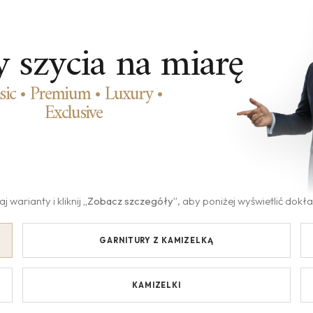
y szycia na miarę
sic • Premium • Luxury •
Exclusive
 warianty i kliknij
„Zobacz szczegóły”
, aby poniżej wyświetlić dok
GARNITURY Z KAMIZELKĄ
KAMIZELKI