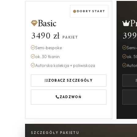
DOBRY START
Basic
P
3490 zł
399
PAKIET
Semi-bespoke
Semi
ok. 30 tkanin
ok. 5
Autorska kolekcja + poliwiskoza
Autor
ZOBACZ SZCZEGÓŁY
ZADZWOŃ
SZCZEGÓŁY PAKIETU