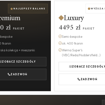
NAJLEPSZY BALANS
WYŻSZA
remium
Luxury
0 zł
4495 zł
PAKIET
PAKIET
-bespoke
Semi-bespoke
0 tkanin
ok. 400 tkanin
ska kolekcja + mieszanki
Wełna Super’s
(VBC/Reda/Huddersfield...)
ZOBACZ SZCZEGÓŁY
ZOBACZ SZCZEGÓŁ
ZADZWOŃ
ZADZWOŃ