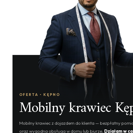
OFERTA • KĘPNO
Mobilny krawiec Kę
Mobilny krawiec z dojazdem do klienta — bezpłatny pomia
oraz wygodna obsługa w domu lub biurze.
Działam w ca