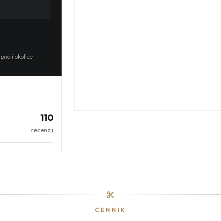
no i okolice
110
recenzji
CENNIK