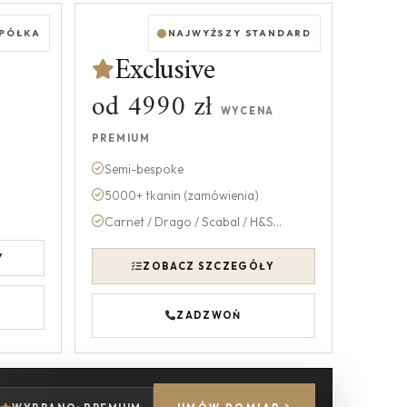
 PÓŁKA
NAJWYŻSZY STANDARD
Exclusive
od 4990 zł
WYCENA
PREMIUM
Semi-bespoke
5000+ tkanin (zamówienia)
Carnet / Drago / Scabal / H&S...
Y
ZOBACZ SZCZEGÓŁY
ZADZWOŃ