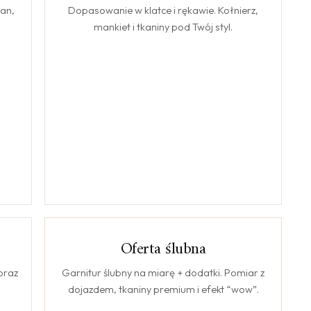
tan,
Dopasowanie w klatce i rękawie. Kołnierz,
mankiet i tkaniny pod Twój styl.
Oferta ślubna
ŚLUB
oraz
Garnitur ślubny na miarę + dodatki. Pomiar z
dojazdem, tkaniny premium i efekt “wow”.