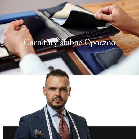
Garnitury ślubne Opoczno