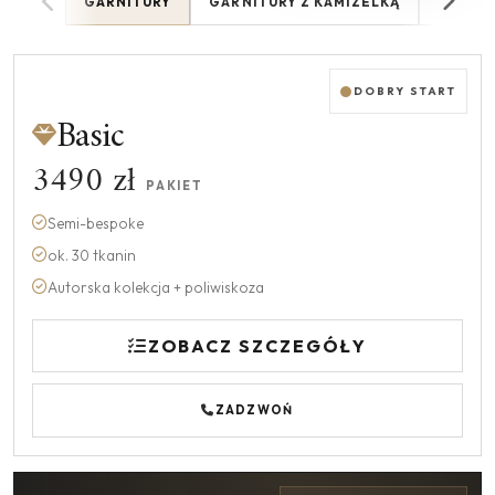
GARNITURY
GARNITURY Z KAMIZELKĄ
MARYN
DOBRY START
Basic
3490 zł
PAKIET
Semi-bespoke
ok. 30 tkanin
Autorska kolekcja + poliwiskoza
ZOBACZ SZCZEGÓŁY
ZADZWOŃ