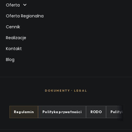
Oferta
Oferta Regionalna
Cennik
Realizacje
Kontakt
Blog
DOKUMENTY • LEGAL
Regulaminy i polityki
Regulamin
Polityka prywatności
RODO
Polityka co