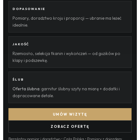
DOPASOWANIE
Pomiary, doradztwo kroju i proporcji — ubranie ma leżeć
idealnie.
JAKOŚĆ
Rzemiosło, selekcja tkanin i wykończeń — od guzików po
klapy i podszewkę.
ŚLUB
Oferta ślubna
: garnitur ślubny szyty na miarę + dodatki i
dopracowane detale.
UMÓW WIZYTĘ
ZOBACZ OFERTĘ
Bezpłatny pomiar i doradztwo • Cała Polska • Pomiary z dojazdem: