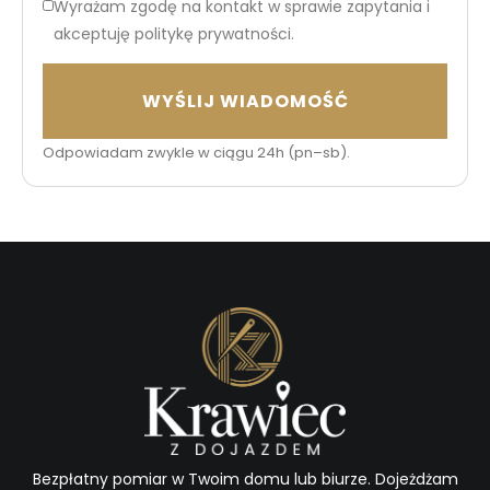
Wyrażam zgodę na kontakt w sprawie zapytania i
akceptuję politykę prywatności.
WYŚLIJ WIADOMOŚĆ
Odpowiadam zwykle w ciągu 24h (pn–sb).
Bezpłatny pomiar w Twoim domu lub biurze. Dojeżdżam