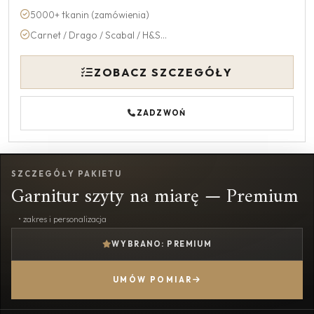
5000+ tkanin (zamówienia)
Carnet / Drago / Scabal / H&S...
ZOBACZ SZCZEGÓŁY
ZADZWOŃ
SZCZEGÓŁY PAKIETU
Garnitur szyty na miarę — Premium
• zakres i personalizacja
WYBRANO: PREMIUM
UMÓW POMIAR