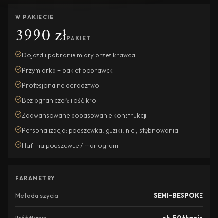
W PAKIECIE
3990 zł
PAKIET
Dojazd i pobranie miary przez krawca
Przymiarka + pakiet poprawek
Profesjonalne doradztwo
Bez ograniczeń: ilość kroi
Zaawansowane dopasowanie konstrukcji
Personalizacja: podszewka, guziki, nici, stębnowania
Haft na podszewce / monogram
PARAMETRY
Metoda szycia
SEMI-BESPOKE
Ilość tkanin
ok. 50 tkanin