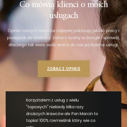
Co mówią klienci o moich
usługach
Opinie naszych klientów najlepiej pokazują jakość pracy i
podejście do realizacji. Zobacz oceny w Google i sprawdź,
dlaczego tak wiele osób wraca do nas po kolejne usługi.
ZOBACZ OPINIE
Korzystałem z usług z wielu
"topowych" niekiedy kilka razy
droższych krawców ale Pan Marcin to
topka! 100% rzemieślnik który wie co